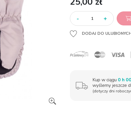
25,00 zł
-
+
DODAJ DO ULUBIONYC
Kup w ciągu
0 h 0
wyślemy jeszcze dz
(dotyczy dni roboczy