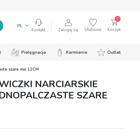
0
PL
Ulubione
Koszyk
Zaloguj się
Kontakt
ż
Pielęgnacja
Karmienie
Outlet
aste szare miś 12CM
WICZKI NARCIARSKIE
EDNOPALCZASTE SZARE