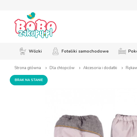
Wózki
Foteliki samochodowe
Pokó
Strona główna
Dla chłopców
Akcesoria i dodatki
Rękawi
BRAK NA STANIE