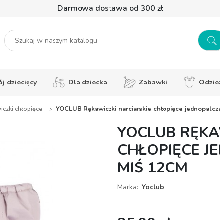
Darmowa dostawa od 300 zł
j dziecięcy
Dla dziecka
Zabawki
Odzie
czki chłopięce
YOCLUB Rękawiczki narciarskie chłopięce jednopalcz
YOCLUB RĘKA
CHŁOPIĘCE J
MIŚ 12CM
Marka:
Yoclub