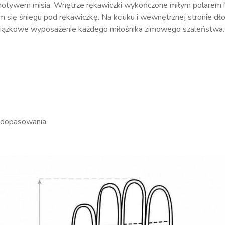
z motywem misia. Wnętrze rękawiczki wykończone miłym polarem.
m się śniegu pod rękawiczkę. Na kciuku i wewnętrznej stronie 
owiązkowe wyposażenie każdego miłośnika zimowego szaleństwa. 
a
ego dopasowania