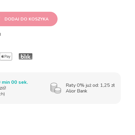
DODAJ DO KOSZYKA
H
0 min 00 sek.
Raty 0% już od: 1,25 zł
iś!
Alior Bank
ch)