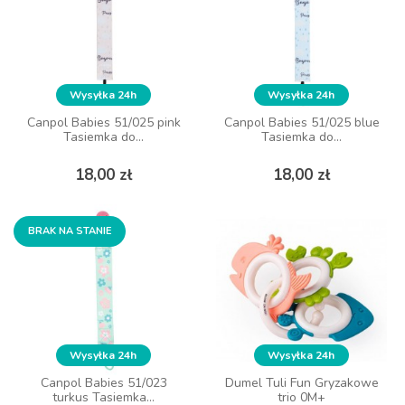
Wysyłka 24h
Wysyłka 24h
Wysyłka 24h
Wysyłka 24h
Canpol Babies 51/025 pink
Canpol Babies 51/025 pink
Canpol Babies 51/025 blue
Canpol Babies 51/025 blue
Tasiemka do...
Tasiemka do...
Tasiemka do...
Tasiemka do...
Cena
Cena
Cena
Cena
18,00 zł
18,00 zł
18,00 zł
18,00 zł
DO KOSZYKA
DO KOSZYKA
BRAK NA STANIE
BRAK NA STANIE
Wysyłka 24h
Wysyłka 24h
Wysyłka 24h
Wysyłka 24h
Canpol Babies 51/023
Canpol Babies 51/023
Dumel Tuli Fun Gryzakowe
Dumel Tuli Fun Gryzakowe
turkus Tasiemka...
turkus Tasiemka...
trio 0M+
trio 0M+