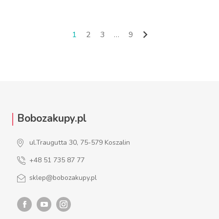

1
2
3
…
9
Następny
Bobozakupy.pl
ul.Traugutta 30, 75-579 Koszalin
+48 51 735 87 77
sklep@bobozakupy.pl