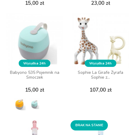
Cena
Cena
Cena
Cena
15,00 zł
15,00 zł
23,00 zł
23,00 zł
DO KOSZYKA
DO KOSZYKA
Wysyłka 24h
Wysyłka 24h
Wysyłka 24h
Wysyłka 24h
Babyono 535 Pojemnik na
Babyono 535 Pojemnik na
Sophie La Girafe Żyrafa
Sophie La Girafe Żyrafa
Smoczek
Smoczek
Sophie z...
Sophie z...
Cena
Cena
Cena
Cena
15,00 zł
15,00 zł
107,00 zł
107,00 zł
DO KOSZYKA
ZOBACZ WIĘCEJ
BRAK NA STANIE
BRAK NA STANIE