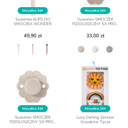
Wysyłka 24h
Wysyłka 24h
Wysyłka 24h
Wysyłka 24h
Suavinex KLIPS DO
Suavinex KLIPS DO
Suavinex SMOCZEK
Suavinex SMOCZEK
SMOCZKA WONDER
SMOCZKA WONDER
FIZJOLOGICZNY SX PRO...
FIZJOLOGICZNY SX PRO...
Cena
Cena
Cena
Cena
49,90 zł
49,90 zł
33,00 zł
33,00 zł
ZOBACZ WIĘCEJ
ZOBACZ WIĘCEJ
Wysyłka 24h
Wysyłka 24h
Wysyłka 24h
Wysyłka 24h
Suavinex SMOCZEK
Suavinex SMOCZEK
Lucy Darling Zestaw
Lucy Darling Zestaw
FIZJOLOGICZNY SX PRO...
FIZJOLOGICZNY SX PRO...
Gryzaków Tęcza
Gryzaków Tęcza