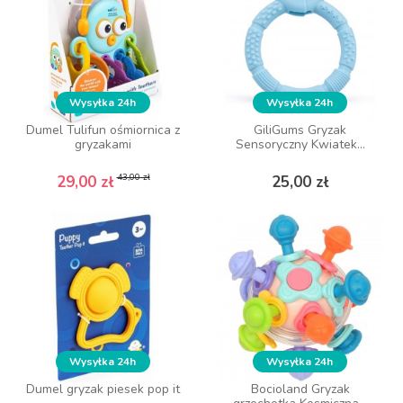
Wysyłka 24h
Wysyłka 24h
Wysyłka 24h
Wysyłka 24h
Dumel Tulifun ośmiornica z
Dumel Tulifun ośmiornica z
GiliGums Gryzak
GiliGums Gryzak
gryzakami
gryzakami
Sensoryczny Kwiatek...
Sensoryczny Kwiatek...
Cena podstawowa
Cena
Cena podstawowa
Cena
Cena
Cena
43,00 zł
43,00 zł
29,00 zł
29,00 zł
25,00 zł
25,00 zł
DO KOSZYKA
DO KOSZYKA
Wysyłka 24h
Wysyłka 24h
Wysyłka 24h
Wysyłka 24h
Dumel gryzak piesek pop it
Dumel gryzak piesek pop it
Bocioland Gryzak
Bocioland Gryzak