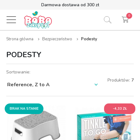
Darmowa dostawa od 300 zł
0
Strona główna
Bezpieczeństwo
Podesty
PODESTY
Sortowanie:
Produktów:
7
BRAK NA STANIE
BRAK NA STANIE
-4,33 ZŁ
-4,33 ZŁ