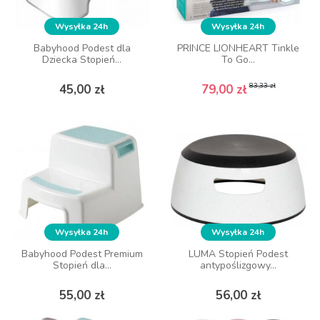
Wysyłka 24h
Wysyłka 24h
Wysyłka 24h
Wysyłka 24h
Babyhood Podest dla
Babyhood Podest dla
PRINCE LIONHEART Tinkle
PRINCE LIONHEART Tinkle
Dziecka Stopień...
Dziecka Stopień...
To Go...
To Go...
Cena
Cena
Cena podstawowa
Cena
Cena podstawowa
Cena
83,33 zł
83,33 zł
45,00 zł
45,00 zł
79,00 zł
79,00 zł
DO KOSZYKA
DO KOSZYKA
Wysyłka 24h
Wysyłka 24h
Wysyłka 24h
Wysyłka 24h
Babyhood Podest Premium
Babyhood Podest Premium
LUMA Stopień Podest
LUMA Stopień Podest
Stopień dla...
Stopień dla...
antypoślizgowy...
antypoślizgowy...
Cena
Cena
Cena
Cena
55,00 zł
55,00 zł
56,00 zł
56,00 zł