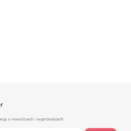
DO KOSZYKA
DO KOSZYKA
ępny
r
ację o nowościach i wyprzedażach