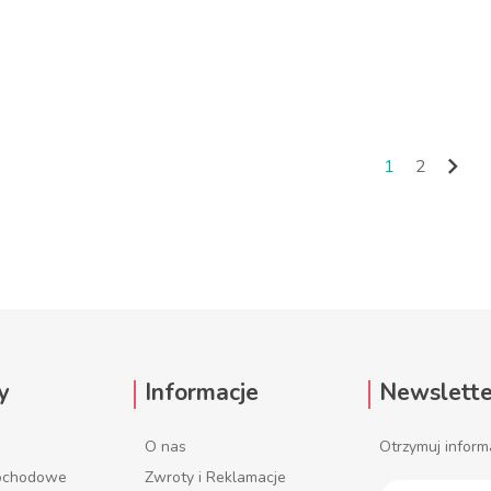
 KOSZYKA
DO KOSZYKA

1
2
Nast
y
Informacje
Newslette
O nas
Otrzymuj inform
mochodowe
Zwroty i Reklamacje