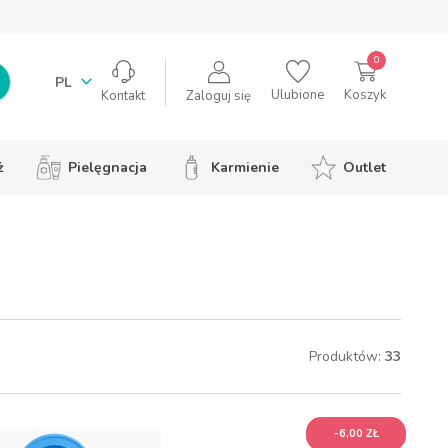
0
PL
Ulubione
Koszyk
Zaloguj się
Kontakt
ż
Pielęgnacja
Karmienie
Outlet
Produktów:
33
-6,00 ZŁ
-6,00 ZŁ