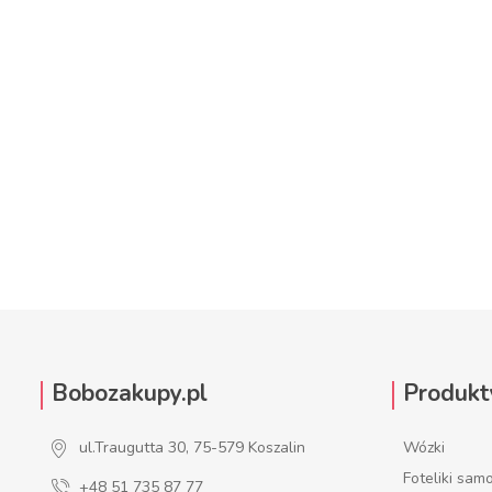
DO
Bobozakupy.pl
Produkt
ul.Traugutta 30, 75-579 Koszalin
Wózki
Foteliki sa
+48 51 735 87 77