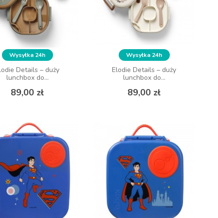
Wysyłka 24h
Wysyłka 24h
Wysyłka 24h
Wysyłka 24h
lodie Details – duży
lodie Details – duży
Elodie Details – duży
Elodie Details – duży
lunchbox do...
lunchbox do...
lunchbox do...
lunchbox do...
Cena
Cena
Cena
Cena
89,00 zł
89,00 zł
89,00 zł
89,00 zł
DO KOSZYKA
DO KOSZYKA