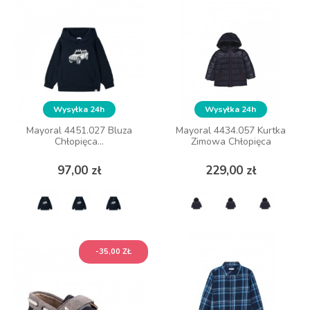
ZOBACZ WIĘCEJ
ZOBACZ WIĘCEJ
Wysyłka 24h
Wysyłka 24h
Wysyłka 24h
Wysyłka 24h
Mayoral 4451.027 Bluza
Mayoral 4451.027 Bluza
Mayoral 4434.057 Kurtka
Mayoral 4434.057 Kurtka
Chłopięca...
Chłopięca...
Zimowa Chłopięca
Zimowa Chłopięca
Cena
Cena
Cena
Cena
97,00 zł
97,00 zł
229,00 zł
229,00 zł
ZOBACZ WIĘCEJ
ZOBACZ WIĘCEJ
-35,00 ZŁ
-35,00 ZŁ