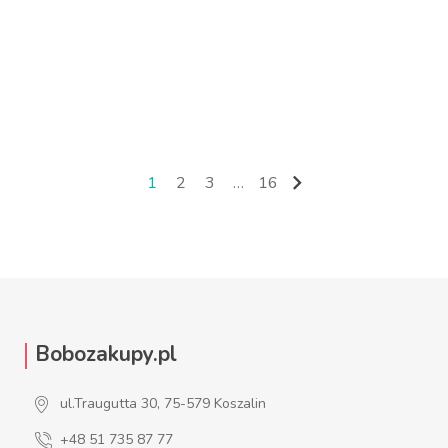
ZOBACZ WIĘCEJ
ZOBACZ WIĘCEJ

1
2
3
…
16
Następny
Bobozakupy.pl
ul.Traugutta 30, 75-579 Koszalin
+48 51 735 87 77