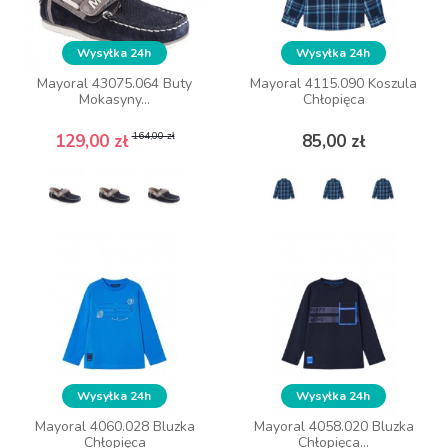
Wysyłka 24h
Wysyłka 24h
Wysyłka 24h
Wysyłka 24h
Mayoral 43075.064 Buty
Mayoral 43075.064 Buty
Mayoral 4115.090 Koszula
Mayoral 4115.090 Koszula
Mokasyny...
Mokasyny...
Chłopięca
Chłopięca
Cena podstawowa
Cena
Cena podstawowa
Cena
Cena
Cena
164,00 zł
164,00 zł
129,00 zł
129,00 zł
85,00 zł
85,00 zł
ZOBACZ WIĘCEJ
ZOBACZ WIĘCEJ
Wysyłka 24h
Wysyłka 24h
Wysyłka 24h
Wysyłka 24h
Mayoral 4060.028 Bluzka
Mayoral 4060.028 Bluzka
Mayoral 4058.020 Bluzka
Mayoral 4058.020 Bluzka
Chłopięca
Chłopięca
Chłopięca...
Chłopięca...