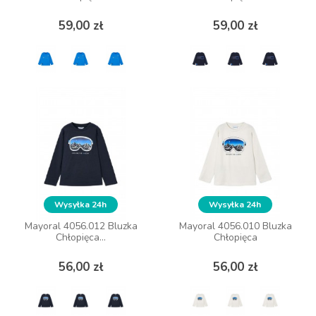
Cena
Cena
Cena
Cena
59,00 zł
59,00 zł
59,00 zł
59,00 zł
ZOBACZ WIĘCEJ
ZOBACZ WIĘCEJ
Wysyłka 24h
Wysyłka 24h
Wysyłka 24h
Wysyłka 24h
Mayoral 4056.012 Bluzka
Mayoral 4056.012 Bluzka
Mayoral 4056.010 Bluzka
Mayoral 4056.010 Bluzka
Chłopięca...
Chłopięca...
Chłopięca
Chłopięca
Cena
Cena
Cena
Cena
56,00 zł
56,00 zł
56,00 zł
56,00 zł