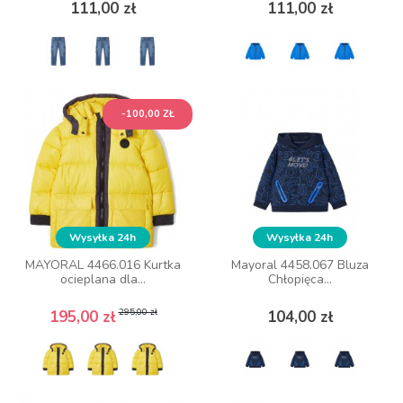
Cena
Cena
Cena
Cena
111,00 zł
111,00 zł
111,00 zł
111,00 zł
ZOBACZ WIĘCEJ
ZOBACZ WIĘCEJ
-100,00 ZŁ
-100,00 ZŁ
Wysyłka 24h
Wysyłka 24h
Wysyłka 24h
Wysyłka 24h
MAYORAL 4466.016 Kurtka
MAYORAL 4466.016 Kurtka
Mayoral 4458.067 Bluza
Mayoral 4458.067 Bluza
ocieplana dla...
ocieplana dla...
Chłopięca...
Chłopięca...
Cena podstawowa
Cena
Cena podstawowa
Cena
Cena
Cena
295,00 zł
295,00 zł
195,00 zł
195,00 zł
104,00 zł
104,00 zł