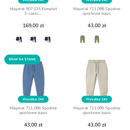
Mayoral 907.035 Komplet
Mayoral 907.035 Komplet
Mayoral 711.088 Spodnie
Mayoral 711.088 Spodnie
3-cześc....
3-cześc....
sportowe basic
sportowe basic
Cena
Cena
Cena
Cena
169,00 zł
169,00 zł
43,00 zł
43,00 zł
ZOBACZ WIĘCEJ
ZOBACZ WIĘCEJ
BRAK NA STANIE
BRAK NA STANIE
Wysyłka 24h
Wysyłka 24h
Wysyłka 24h
Wysyłka 24h
Mayoral 711.086 Spodnie
Mayoral 711.086 Spodnie
Mayoral 711.085 Spodnie
Mayoral 711.085 Spodnie
sportowe basic
sportowe basic
sportowe basic
sportowe basic
Cena
Cena
Cena
Cena
43,00 zł
43,00 zł
43,00 zł
43,00 zł