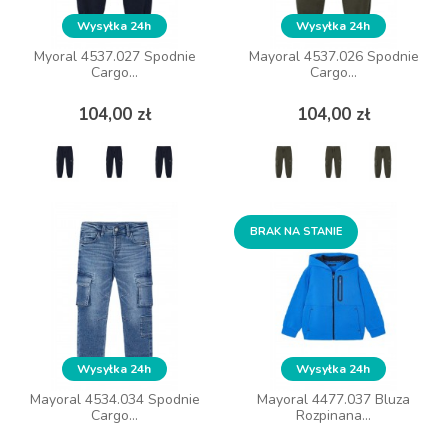
Wysyłka 24h
Wysyłka 24h
Wysyłka 24h
Wysyłka 24h
Myoral 4537.027 Spodnie
Myoral 4537.027 Spodnie
Mayoral 4537.026 Spodnie
Mayoral 4537.026 Spodnie
Cargo...
Cargo...
Cargo...
Cargo...
Cena
Cena
Cena
Cena
104,00 zł
104,00 zł
104,00 zł
104,00 zł
ZOBACZ WIĘCEJ
ZOBACZ WIĘCEJ
BRAK NA STANIE
BRAK NA STANIE
Wysyłka 24h
Wysyłka 24h
Wysyłka 24h
Wysyłka 24h
Mayoral 4534.034 Spodnie
Mayoral 4534.034 Spodnie
Mayoral 4477.037 Bluza
Mayoral 4477.037 Bluza
Cargo...
Cargo...
Rozpinana...
Rozpinana...