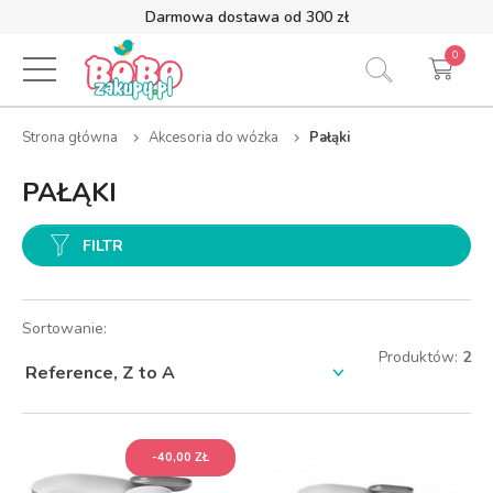
Darmowa dostawa od 300 zł
0
Strona główna
Akcesoria do wózka
Pałąki
PAŁĄKI
FILTR
Sortowanie:
Produktów:
2
-40,00 ZŁ
-40,00 ZŁ