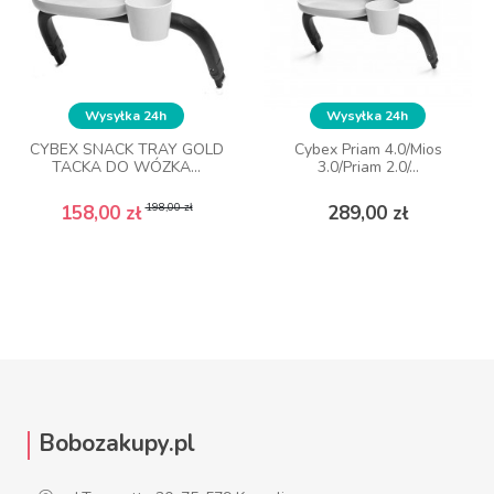
Wysyłka 24h
Wysyłka 24h
Wysyłka 24h
Wysyłka 24h
CYBEX SNACK TRAY GOLD
CYBEX SNACK TRAY GOLD
Cybex Priam 4.0/Mios
Cybex Priam 4.0/Mios
TACKA DO WÓZKA...
TACKA DO WÓZKA...
3.0/Priam 2.0/...
3.0/Priam 2.0/...
Cena podstawowa
Cena
Cena podstawowa
Cena
Cena
Cena
198,00 zł
198,00 zł
158,00 zł
158,00 zł
289,00 zł
289,00 zł
DO KOSZYKA
DO KOSZYKA
Bobozakupy.pl