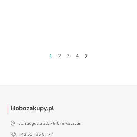
ZOBACZ WIĘCEJ
ZOBACZ WIĘCEJ

1
2
3
4
Następny
Bobozakupy.pl
ul.Traugutta 30, 75-579 Koszalin
+48 51 735 87 77