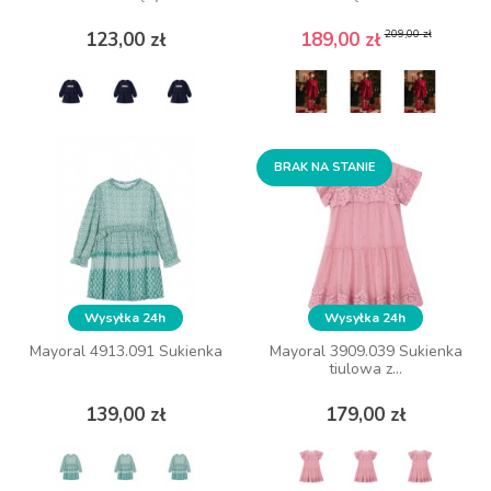
Cena
Cena
Cena podstawowa
Cena
Cena podstawowa
Cena
209,00 zł
209,00 zł
123,00 zł
123,00 zł
189,00 zł
189,00 zł
ZOBACZ WIĘCEJ
ZOBACZ WIĘCEJ
BRAK NA STANIE
BRAK NA STANIE
Wysyłka 24h
Wysyłka 24h
Wysyłka 24h
Wysyłka 24h
Mayoral 4913.091 Sukienka
Mayoral 4913.091 Sukienka
Mayoral 3909.039 Sukienka
Mayoral 3909.039 Sukienka
tiulowa z...
tiulowa z...
Cena
Cena
Cena
Cena
139,00 zł
139,00 zł
179,00 zł
179,00 zł