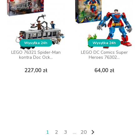
Wysyłka 24h
Wysyłka 24h
Wysyłka 24h
Wysyłka 24h
LEGO 76321 Spider-Man
LEGO 76321 Spider-Man
LEGO DC Comics Super
LEGO DC Comics Super
kontra Doc Ock...
kontra Doc Ock...
Heroes 76302...
Heroes 76302...
Cena
Cena
Cena
Cena
227,00 zł
227,00 zł
64,00 zł
64,00 zł
DO KOSZYKA
DO KOSZYKA

1
2
3
…
20
Następny