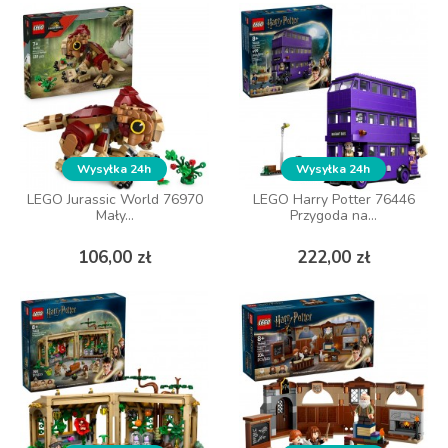
DO KOSZYKA
DO KOSZYKA
Wysyłka 24h
Wysyłka 24h
Wysyłka 24h
Wysyłka 24h
LEGO Jurassic World 76970
LEGO Jurassic World 76970
LEGO Harry Potter 76446
LEGO Harry Potter 76446
Mały...
Mały...
Przygoda na...
Przygoda na...
Cena
Cena
Cena
Cena
106,00 zł
106,00 zł
222,00 zł
222,00 zł
DO KOSZYKA
DO KOSZYKA