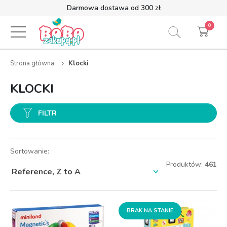
Darmowa dostawa od 300 zł
0
Strona główna
Klocki
KLOCKI
FILTR
Sortowanie:
Produktów:
461
BRAK NA STANIE
BRAK NA STANIE