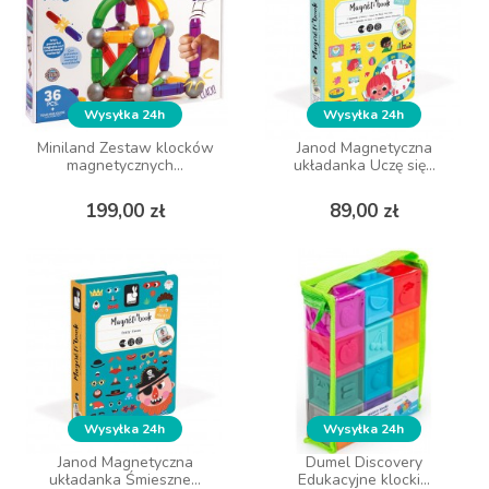
Wysyłka 24h
Wysyłka 24h
Wysyłka 24h
Wysyłka 24h
Miniland Zestaw klocków
Miniland Zestaw klocków
Janod Magnetyczna
Janod Magnetyczna
magnetycznych...
magnetycznych...
układanka Uczę się...
układanka Uczę się...
Cena
Cena
Cena
Cena
199,00 zł
199,00 zł
89,00 zł
89,00 zł
DO KOSZYKA
DO KOSZYKA
Wysyłka 24h
Wysyłka 24h
Wysyłka 24h
Wysyłka 24h
Janod Magnetyczna
Janod Magnetyczna
Dumel Discovery
Dumel Discovery
układanka Śmieszne...
układanka Śmieszne...
Edukacyjne klocki...
Edukacyjne klocki...