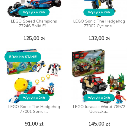
Wysyłka 24h
Wysyłka 24h
Wysyłka 24h
Wysyłka 24h
LEGO Speed Champions
LEGO Speed Champions
LEGO Sonic The Hedgehog
LEGO Sonic The Hedgehog
77246 Bolid F1...
77246 Bolid F1...
77002 Cyclone...
77002 Cyclone...
Cena
Cena
Cena
Cena
125,00 zł
125,00 zł
132,00 zł
132,00 zł
DO KOSZYKA
DO KOSZYKA
BRAK NA STANIE
BRAK NA STANIE
Wysyłka 24h
Wysyłka 24h
Wysyłka 24h
Wysyłka 24h
LEGO Sonic The Hedgehog
LEGO Sonic The Hedgehog
LEGO Jurassic World 76972
LEGO Jurassic World 76972
77001 Sonic i...
77001 Sonic i...
Ucieczka...
Ucieczka...
Cena
Cena
Cena
Cena
91,00 zł
91,00 zł
145,00 zł
145,00 zł