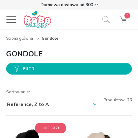
Darmowa dostawa od 300 zł
0
Strona główna
Gondole
GONDOLE
FILTR
Sortowanie:
Produktów:
26
-100,00 ZŁ
-100,00 ZŁ