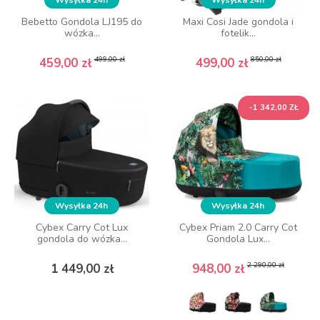
Bebetto Gondola LJ195 do
Bebetto Gondola LJ195 do
Maxi Cosi Jade gondola i
Maxi Cosi Jade gondola i
wózka...
wózka...
fotelik...
fotelik...
Cena podstawowa
Cena
Cena podstawowa
Cena
Cena podstawowa
Cena
Cena podstawowa
Cena
499,00 zł
499,00 zł
850,00 zł
850,00 zł
459,00 zł
459,00 zł
499,00 zł
499,00 zł
DO KOSZYKA
DO KOSZYKA
-1 342,00 ZŁ
-1 342,00 ZŁ
Wysyłka 24h
Wysyłka 24h
Wysyłka 24h
Wysyłka 24h
Cybex Carry Cot Lux
Cybex Carry Cot Lux
Cybex Priam 2.0 Carry Cot
Cybex Priam 2.0 Carry Cot
gondola do wózka...
gondola do wózka...
Gondola Lux...
Gondola Lux...
Cena
Cena
Cena podstawowa
Cena
Cena podstawowa
Cena
2 290,00 zł
2 290,00 zł
1 449,00 zł
1 449,00 zł
948,00 zł
948,00 zł
DO KOSZYKA