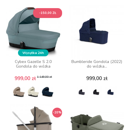
ZOBACZ WIĘCEJ
-150,00 ZŁ
-150,00 ZŁ
Wysyłka 24h
Wysyłka 24h
Cybex Gazelle S 2.0
Cybex Gazelle S 2.0
Bumbleride Gondola (2022)
Bumbleride Gondola (2022)
Gondola do wózka
Gondola do wózka
do wózka...
do wózka...
Cena podstawowa
Cena
Cena podstawowa
Cena
Cena
Cena
1 149,00 zł
1 149,00 zł
999,00 zł
999,00 zł
999,00 zł
999,00 zł
ZOBACZ WIĘCEJ
ZOBACZ WIĘCEJ
-20%
-20%