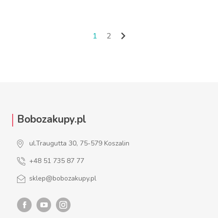

1
2
Następny
Bobozakupy.pl
ul.Traugutta 30, 75-579 Koszalin
+48 51 735 87 77
sklep@bobozakupy.pl