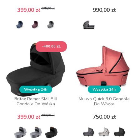
Cena podstawowa
Cena
Cena podstawowa
Cena
Cena
Cena
635,00 zł
635,00 zł
399,00 zł
399,00 zł
990,00 zł
990,00 zł
ZOBACZ WIĘCEJ
ZOBACZ WIĘCEJ
-400,00 ZŁ
-400,00 ZŁ
Wysyłka 24h
Wysyłka 24h
Wysyłka 24h
Wysyłka 24h
Britax Romer SMILE III
Britax Romer SMILE III
Muuvo Quick 3.0 Gondola
Muuvo Quick 3.0 Gondola
Gondola Do Wózka
Gondola Do Wózka
Do Wózka
Do Wózka
Cena podstawowa
Cena
Cena podstawowa
Cena
Cena
Cena
799,00 zł
799,00 zł
399,00 zł
399,00 zł
750,00 zł
750,00 zł