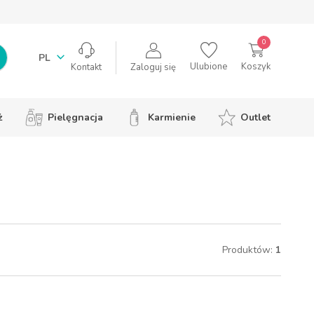
0
PL
Ulubione
Koszyk
Zaloguj się
Kontakt
ż
Pielęgnacja
Karmienie
Outlet
Produktów:
1