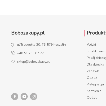
Bobozakupy.pl
Produkt
ul.Traugutta 30, 75-579 Koszalin
Wózki
Foteliki sa
+48 51 735 87 77
Pokój dzieci
sklep@bobozakupy.pl
Dla dziecka
Zabawki
Odzież
Pielęgnacja
Karmienie
Outlet