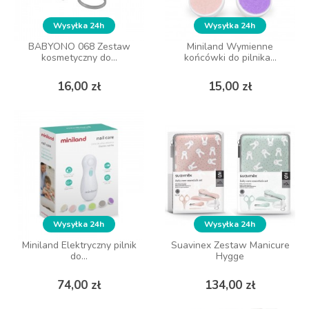
Wysyłka 24h
Wysyłka 24h
Wysyłka 24h
Wysyłka 24h
BABYONO 068 Zestaw
BABYONO 068 Zestaw
Miniland Wymienne
Miniland Wymienne
kosmetyczny do...
kosmetyczny do...
końcówki do pilnika...
końcówki do pilnika...
Cena
Cena
Cena
Cena
16,00 zł
16,00 zł
15,00 zł
15,00 zł
DO KOSZYKA
DO KOSZYKA
Wysyłka 24h
Wysyłka 24h
Wysyłka 24h
Wysyłka 24h
Miniland Elektryczny pilnik
Miniland Elektryczny pilnik
Suavinex Zestaw Manicure
Suavinex Zestaw Manicure
do...
do...
Hygge
Hygge
Cena
Cena
Cena
Cena
74,00 zł
74,00 zł
134,00 zł
134,00 zł