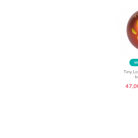
Wy
Tiny L
b
47,0