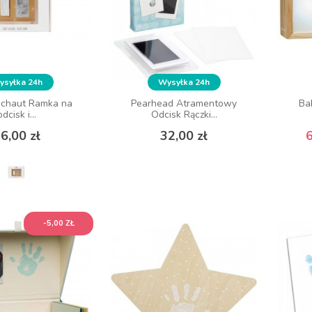
syłka 24h
Wysyłka 24h
tichaut Ramka na
Pearhead Atramentowy
Ba
odcisk i...
Odcisk Rączki...
Cena
Cena
6,00 zł
32,00 zł
6
-5,00 ZŁ