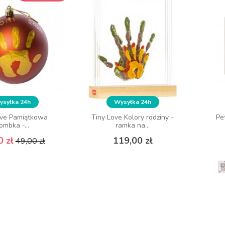
syłka 24h
Wysyłka 24h
ove Pamiątkowa
Tiny Love Kolory rodziny -
Pe
ombka -...
ramka na...
Cena podstawowa
Cena
Cena
0 zł
119,00 zł
49,00 zł