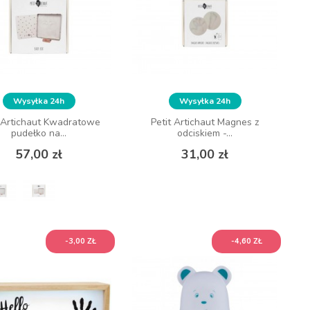
Wysyłka 24h
Wysyłka 24h
t Artichaut Kwadratowe
Petit Artichaut Magnes z
pudełko na...
odciskiem -...
Cena
Cena
57,00 zł
31,00 zł
-3,00 ZŁ
-4,60 ZŁ