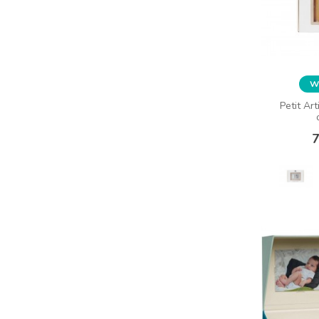
Wy
Petit Ar
7