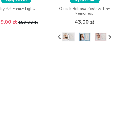
by Art Family Light...
Odcisk Bobasa Zestaw Tiny
Memories...
Cena podstawowa
Cena
Cena
9,00 zł
43,00 zł
159,00 zł
ępny