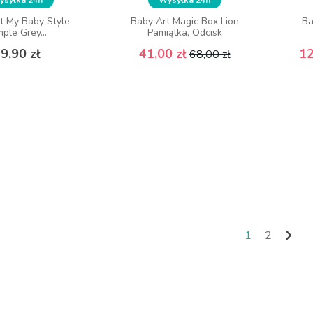
t My Baby Style
Baby Art Magic Box Lion
Ba
ple Grey...
Pamiątka, Odcisk
Cena
Cena podstawowa
Cena
9,90 zł
41,00 zł
12
68,00 zł

1
2
Nast