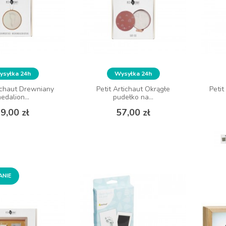
syłka 24h
Wysyłka 24h
tichaut Drewniany
Petit Artichaut Okrągłe
Peti
edalion...
pudełko na...
Cena
Cena
9,00 zł
57,00 zł
ANIE