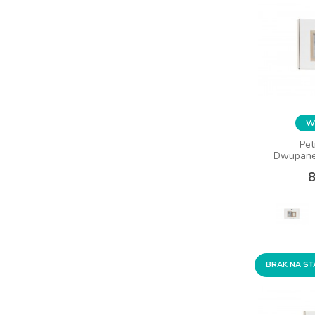
Wy
Pet
Dwupanel
8
BRAK NA ST