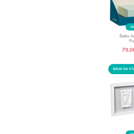
Wy
Baby Ar
Pu
79,0
BRAK NA ST
Wy