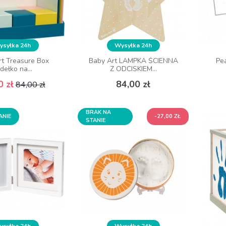
syłka 24h
Wysyłka 24h
t Treasure Box
Baby Art LAMPKA ŚCIENNA
Pe
dełko na...
Z ODCISKIEM...
Cena podstawowa
Cena
Cena
0 zł
84,00 zł
84,00 zł
BRAK NA
ANIE
-27,00 ZŁ
STANIE
syłka 24h
Wysyłka 24h