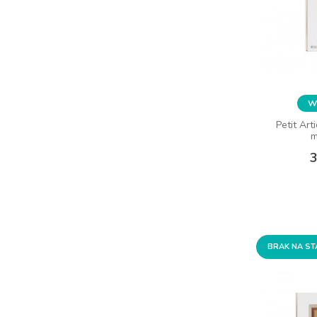
Wy
Petit Ar
m
3
BRAK NA ST