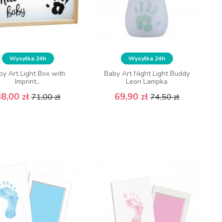
Wysyłka 24h
Wysyłka 24h
by Art Light Box with
Baby Art Night Light Buddy
Imprint...
Leon Lampka
Cena podstawowa
Cena
Cena podstawowa
Cena
8,00 zł
69,90 zł
71,00 zł
74,50 zł