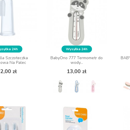
syłka 24h
syłka 24h
Wysyłka 24h
Wysyłka 24h
la Szczoteczka
la Szczoteczka
BabyOno 777 Termometr do
BabyOno 777 Termometr do
BABY
BABY
nowa Na Palec
nowa Na Palec
wody...
wody...
Cena
Cena
Cena
Cena
2,00 zł
2,00 zł
13,00 zł
13,00 zł
 KOSZYKA
ZOBACZ WIĘCEJ