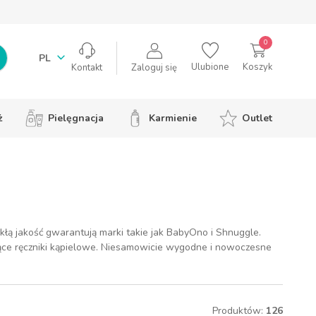
0
PL
Ulubione
Koszyk
Zaloguj się
Kontakt
ż
Pielęgnacja
Karmienie
Outlet
kłą jakość gwarantują marki takie jak BabyOno i Shnuggle.
jące ręczniki kąpielowe. Niesamowicie wygodne i nowoczesne
Produktów:
126