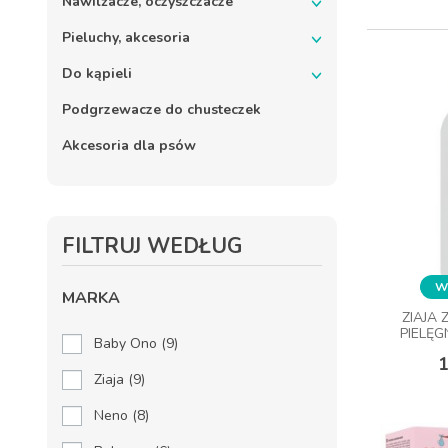
Nawilżacze, oczyszczacze
Pieluchy, akcesoria
Do kąpieli
Podgrzewacze do chusteczek
Akcesoria dla psów
FILTRUJ WEDŁUG
Wy
Wy
MARKA
ZIAJA 
ZIAJA 
PIELĘG
PIELĘG
Baby Ono
(9)
1
1
Ziaja
(9)
DO
Neno
(8)