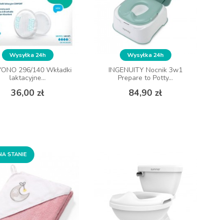
Wysyłka 24h
Wysyłka 24h
Wysyłka 24h
Wysyłka 24h
ONO 296/140 Wkładki
ONO 296/140 Wkładki
INGENUITY Nocnik 3w1
INGENUITY Nocnik 3w1
laktacyjne...
laktacyjne...
Prepare to Potty...
Prepare to Potty...
Cena
Cena
Cena
Cena
36,00 zł
36,00 zł
84,90 zł
84,90 zł
DO KOSZYKA
DO KOSZYKA
NA STANIE
NA STANIE