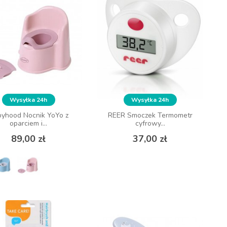
Wysyłka 24h
Wysyłka 24h
Wysyłka 24h
Wysyłka 24h
yhood Nocnik YoYo z
yhood Nocnik YoYo z
REER Smoczek Termometr
REER Smoczek Termometr
oparciem i...
oparciem i...
cyfrowy...
cyfrowy...
Cena
Cena
Cena
Cena
89,00 zł
89,00 zł
37,00 zł
37,00 zł
DO KOSZYKA
ZOBACZ WIĘCEJ