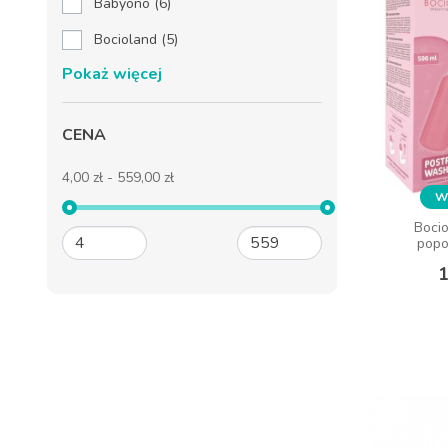
Babyono
(6)
Bocioland
(5)
Pokaż więcej
CENA
4,00 zł - 559,00 zł
Wy
Wy
Boci
Boci
popo
popo
1
1
DO