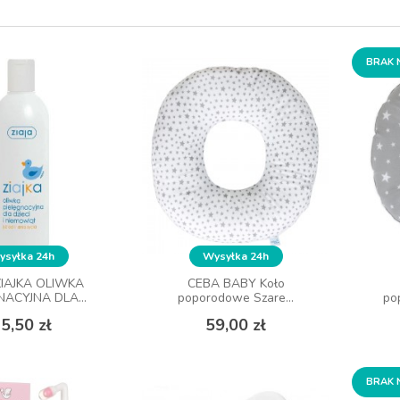
BRAK 
BRAK 
syłka 24h
syłka 24h
Wysyłka 24h
Wysyłka 24h
ZIAJKA OLIWKA
ZIAJKA OLIWKA
CEBA BABY Koło
CEBA BABY Koło
NACYJNA DLA...
NACYJNA DLA...
poporodowe Szare...
poporodowe Szare...
po
po
Cena
Cena
Cena
Cena
5,50 zł
5,50 zł
59,00 zł
59,00 zł
 KOSZYKA
DO KOSZYKA
BRAK 
BRAK 