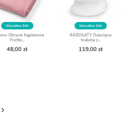
Wysyłka 24h
Wysyłka 24h
Wysyłka 24h
Wysyłka 24h
ono Okrycie Kąpielowe
ono Okrycie Kąpielowe
INGENUITY Dziecięca
INGENUITY Dziecięca
Frotte...
Frotte...
toaleta z...
toaleta z...
Cena
Cena
Cena
Cena
48,00 zł
48,00 zł
119,00 zł
119,00 zł
DO KOSZYKA
DO KOSZYKA

Następny