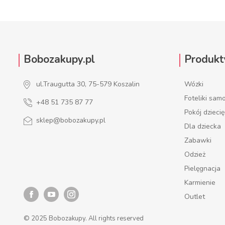
Bobozakupy.pl
Produkt
ul.Traugutta 30, 75-579 Koszalin
Wózki
Foteliki sa
+48 51 735 87 77
Pokój dzieci
sklep@bobozakupy.pl
Dla dziecka
Zabawki
Odzież
Pielęgnacja
Karmienie
Outlet
© 2025 Bobozakupy. All rights reserved