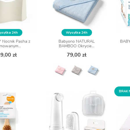
syłka 24h
syłka 24h
Wysyłka 24h
Wysyłka 24h
 Nocnik Pasha z
 Nocnik Pasha z
Babyono NATURAL
Babyono NATURAL
BABY
BABY
mowanym...
mowanym...
BAMBOO Okrycie...
BAMBOO Okrycie...
Cena
Cena
Cena
Cena
9,00 zł
9,00 zł
79,00 zł
79,00 zł
 KOSZYKA
ZOBACZ WIĘCEJ
BRAK 
BRAK 