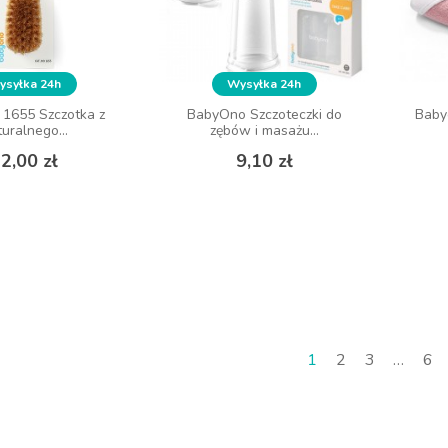
syłka 24h
syłka 24h
Wysyłka 24h
Wysyłka 24h
1655 Szczotka z
1655 Szczotka z
BabyOno Szczoteczki do
BabyOno Szczoteczki do
Baby
Baby
uralnego...
uralnego...
zębów i masażu...
zębów i masażu...
Cena
Cena
Cena
Cena
2,00 zł
2,00 zł
9,10 zł
9,10 zł
 KOSZYKA
DO KOSZYKA
1
2
3
…
6