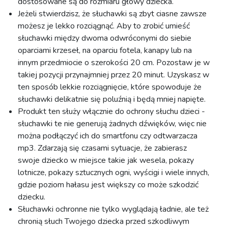
dostosowane są do rozmiaru głowy dziecka.
Jeżeli stwierdzisz, że słuchawki są zbyt ciasne zawsze
możesz je lekko rozciągnąć. Aby to zrobić umieść
słuchawki między dwoma odwróconymi do siebie
oparciami krzeseł, na oparciu fotela, kanapy lub na
innym przedmiocie o szerokości 20 cm. Pozostaw je w
takiej pozycji przynajmniej przez 20 minut. Uzyskasz w
ten sposób lekkie rozciągnięcie, które spowoduje że
słuchawki delikatnie się poluźnią i będą mniej napięte.
Produkt ten służy włącznie do ochrony słuchu dzieci -
słuchawki te nie generują żadnych dźwięków, więc nie
można podłączyć ich do smartfonu czy odtwarzacza
mp3. Zdarzają się czasami sytuacje, że zabierasz
swoje dziecko w miejsce takie jak wesela, pokazy
lotnicze, pokazy sztucznych ogni, wyścigi i wiele innych,
gdzie poziom hałasu jest większy co może szkodzić
dziecku.
Słuchawki ochronne nie tylko wyglądają ładnie, ale też
chronią słuch Twojego dziecka przed szkodliwym