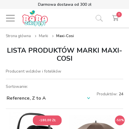
Darmowa dostawa od 300 zł
0
Strona główna
Marki
Maxi-Cosi
LISTA PRODUKTÓW MARKI MAXI-
COSI
Producent wózków i fotelików
Sortowanie:
Produktów:
24
-180,00 ZŁ
-180,00 ZŁ
-50%
-50%