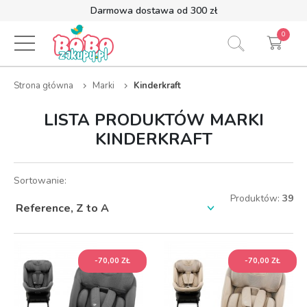
Darmowa dostawa od 300 zł
0
Strona główna
Marki
Kinderkraft
LISTA PRODUKTÓW MARKI
KINDERKRAFT
Sortowanie:
Produktów:
39
-70,00 ZŁ
-70,00 ZŁ
-70,00 ZŁ
-70,00 ZŁ