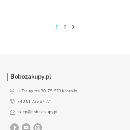

1
2
Następny
Bobozakupy.pl
ul.Traugutta 30, 75-579 Koszalin
+48 51 735 87 77
sklep@bobozakupy.pl