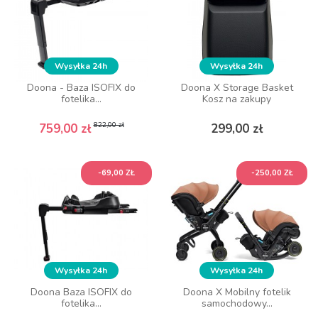
Wysyłka 24h
Wysyłka 24h
Wysyłka 24h
Wysyłka 24h
Doona - Baza ISOFIX do
Doona - Baza ISOFIX do
Doona X Storage Basket
Doona X Storage Basket
fotelika...
fotelika...
Kosz na zakupy
Kosz na zakupy
Cena podstawowa
Cena
Cena podstawowa
Cena
Cena
Cena
822,00 zł
822,00 zł
759,00 zł
759,00 zł
299,00 zł
299,00 zł
DO KOSZYKA
DO KOSZYKA
-69,00 ZŁ
-69,00 ZŁ
-250,00 ZŁ
-250,00 ZŁ
Wysyłka 24h
Wysyłka 24h
Wysyłka 24h
Wysyłka 24h
Doona Baza ISOFIX do
Doona Baza ISOFIX do
Doona X Mobilny fotelik
Doona X Mobilny fotelik
fotelika...
fotelika...
samochodowy...
samochodowy...