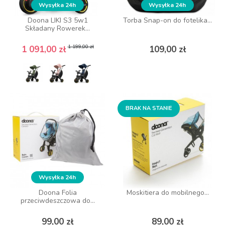
Wysyłka 24h
Wysyłka 24h
Wysyłka 24h
Wysyłka 24h
Doona LIKI S3 5w1
Doona LIKI S3 5w1
Torba Snap-on do fotelika...
Torba Snap-on do fotelika...
Składany Rowerek...
Składany Rowerek...
Cena podstawowa
Cena
Cena podstawowa
Cena
Cena
Cena
1 199,00 zł
1 199,00 zł
1 091,00 zł
1 091,00 zł
109,00 zł
109,00 zł
DO KOSZYKA
ZOBACZ WIĘCEJ
BRAK NA STANIE
BRAK NA STANIE
Wysyłka 24h
Wysyłka 24h
Doona Folia
Doona Folia
Moskitiera do mobilnego...
Moskitiera do mobilnego...
przeciwdeszczowa do...
przeciwdeszczowa do...
Cena
Cena
Cena
Cena
99,00 zł
99,00 zł
89,00 zł
89,00 zł