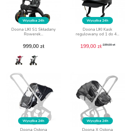
Wysyłka 24h
Wysyłka 24h
Wysyłka 24h
Wysyłka 24h
Doona LIKI S1 Składany
Doona LIKI S1 Składany
Doona LIKI Kask
Doona LIKI Kask
Rowerek...
Rowerek...
regulowany od 1 do 4...
regulowany od 1 do 4...
Cena
Cena
Cena podstawowa
Cena
Cena podstawowa
Cena
239,00 zł
239,00 zł
999,00 zł
999,00 zł
199,00 zł
199,00 zł
DO KOSZYKA
ZOBACZ WIĘCEJ
Wysyłka 24h
Wysyłka 24h
Wysyłka 24h
Wysyłka 24h
Doona Osłona
Doona Osłona
Doona X Osłona
Doona X Osłona