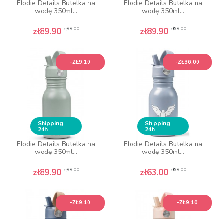
Elodie Details Butelka na
Elodie Details Butelka na
wodę 350ml...
wodę 350ml...
Regular price
Price
Regular price
Price
zł99.00
zł99.00
zł89.90
zł89.90
-ZŁ9.10
-ZŁ36.00
Shipping
Shipping
24h
24h
Elodie Details Butelka na
Elodie Details Butelka na
wodę 350ml...
wodę 350ml...
Regular price
Price
Regular price
Price
zł99.00
zł99.00
zł89.90
zł63.00
-ZŁ9.10
-ZŁ9.10