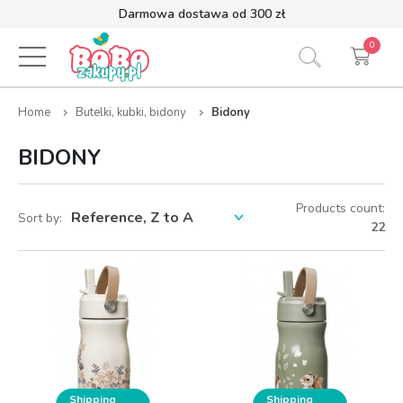
Darmowa dostawa od 300 zł
0
Home
Butelki, kubki, bidony
Bidony
BIDONY
Products count:
Sort by:
22
Shipping
Shipping