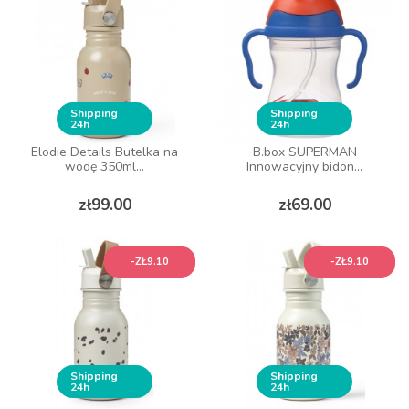
Shipping
Shipping
24h
24h
Elodie Details Butelka na
B.box SUPERMAN
wodę 350ml...
Innowacyjny bidon...
Price
Price
zł99.00
zł69.00
-ZŁ9.10
-ZŁ9.10
Shipping
Shipping
24h
24h