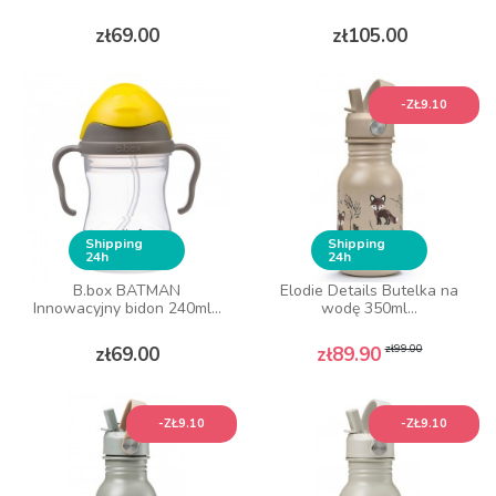
Price
Price
zł69.00
zł105.00
-ZŁ9.10
Shipping
Shipping
24h
24h
B.box BATMAN
Elodie Details Butelka na
Innowacyjny bidon 240ml...
wodę 350ml...
Price
Regular price
Price
zł99.00
zł69.00
zł89.90
-ZŁ9.10
-ZŁ9.10