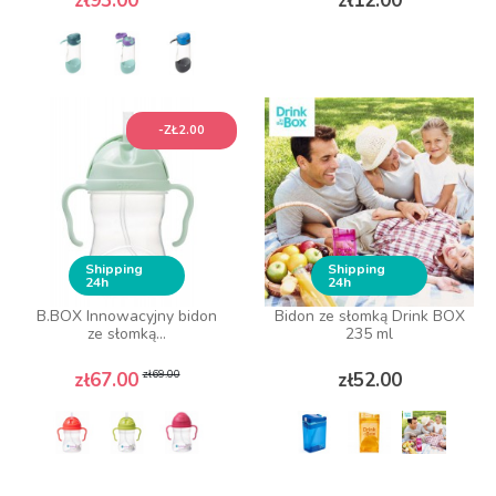
zł93.00
zł12.00
-ZŁ2.00
Shipping
Shipping
24h
24h
B.BOX Innowacyjny bidon
Bidon ze słomką Drink BOX
ze słomką...
235 ml
Regular price
Price
Price
zł69.00
zł67.00
zł52.00