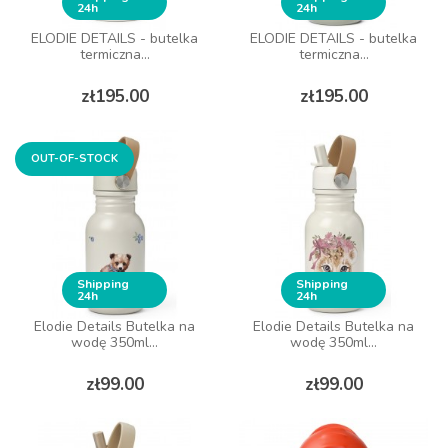
24h
24h
ELODIE DETAILS - butelka
ELODIE DETAILS - butelka
termiczna...
termiczna...
Price
Price
zł195.00
zł195.00
OUT-OF-STOCK
Shipping
Shipping
24h
24h
Elodie Details Butelka na
Elodie Details Butelka na
wodę 350ml...
wodę 350ml...
Price
Price
zł99.00
zł99.00