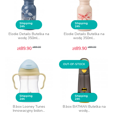
Shipping
Shipping
24h
24h
Elodie Details Butelka na
Elodie Details Butelka na
wodę 350ml...
wodę 350ml...
Regular price
Price
Regular price
Price
zł99.00
zł99.00
zł89.90
zł89.90
OUT-OF-STOCK
Shipping
Shipping
24h
24h
B.box Looney Tunes
B.box BATMAN Butelka na
Innowacyjny bidon...
wodę...