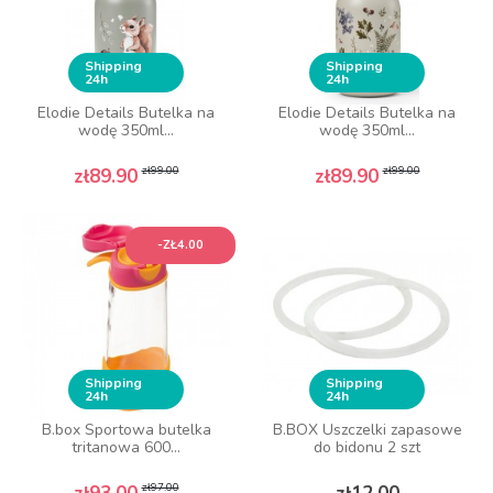
Shipping
Shipping
24h
24h
Elodie Details Butelka na
Elodie Details Butelka na
wodę 350ml...
wodę 350ml...
Regular price
Price
Regular price
Price
zł99.00
zł99.00
zł89.90
zł89.90
-ZŁ4.00
Shipping
Shipping
24h
24h
B.box Sportowa butelka
B.BOX Uszczelki zapasowe
tritanowa 600...
do bidonu 2 szt
Regular price
Price
Price
zł97.00