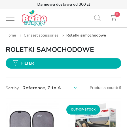
Darmowa dostawa od 300 zł
0
Home
Car seat accessories
Roletki samochodowe
ROLETKI SAMOCHODOWE
FILTER
Products count:
9
Sort by:
OUT-OF-STOCK