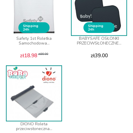
Shipping
Shipping
24h
24h
Safety 1st Roletka
BABYSAFE OSŁONKI
Samochodowa...
PRZECIWSŁONECZNE...
Regular price
Price
Price
zł30.00
zł18.98
zł39.00
DIONO Roleta
przeciwsłoneczna...