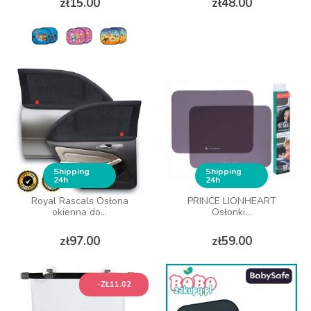
zł15.00
zł48.00
Shipping
Shipping
24h
24h
Royal Rascals Osłona
PRINCE LIONHEART
okienna do...
Osłonki...
Price
Price
zł97.00
zł59.00
-ZŁ11.02