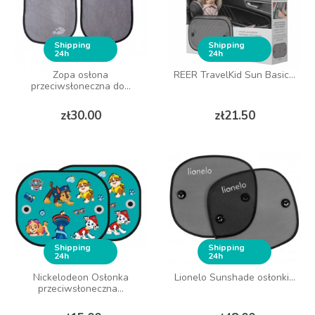
Shipping
Shipping
24h
24h
Zopa osłona
REER TravelKid Sun Basic...
przeciwsłoneczna do...
Price
Price
zł30.00
zł21.50
Shipping
Shipping
24h
24h
Nickelodeon Osłonka
Lionelo Sunshade osłonki...
przeciwsłoneczna...
Price
Price