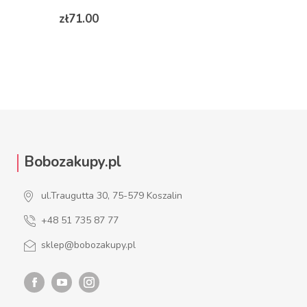
Price
zł71.00
Bobozakupy.pl
ul.Traugutta 30, 75-579 Koszalin
+48 51 735 87 77
sklep@bobozakupy.pl