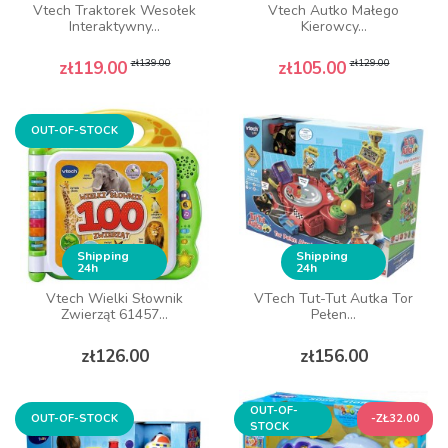
Vtech Traktorek Wesołek
Vtech Autko Małego
Interaktywny...
Kierowcy...
Regular price
Price
Regular price
Price
zł139.00
zł129.00
zł119.00
zł105.00
OUT-OF-STOCK
Shipping
Shipping
24h
24h
Vtech Wielki Słownik
VTech Tut-Tut Autka Tor
Zwierząt 61457...
Pełen...
Price
Price
zł126.00
zł156.00
OUT-OF-
OUT-OF-STOCK
-ZŁ32.00
STOCK