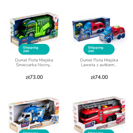
Shipping
Shipping
24h
24h
Dumel Flota Miejska
Dumel Flota Miejska
Śmieciarka Nocny...
Laweta z autkiem...
Price
Price
zł73.00
zł74.00