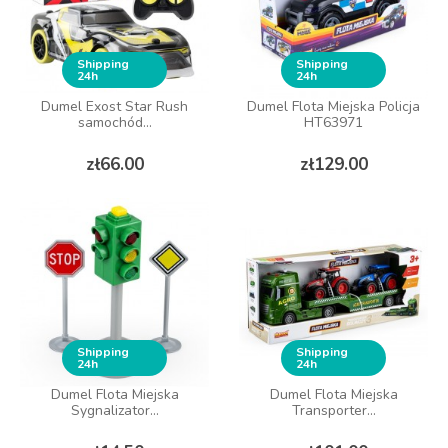
Shipping
Shipping
24h
24h
Dumel Exost Star Rush
Dumel Flota Miejska Policja
samochód...
HT63971
Price
Price
zł66.00
zł129.00
Shipping
Shipping
24h
24h
Dumel Flota Miejska
Dumel Flota Miejska
Sygnalizator...
Transporter...
Price
Price