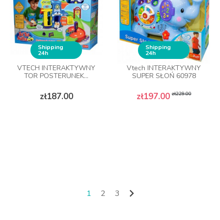
Shipping
Shipping
24h
24h
VTECH INTERAKTYWNY
Vtech INTERAKTYWNY
TOR POSTERUNEK...
SUPER SŁOŃ 60978
Price
Regular price
Price
zł229.00
zł187.00
zł197.00

1
2
3
Next