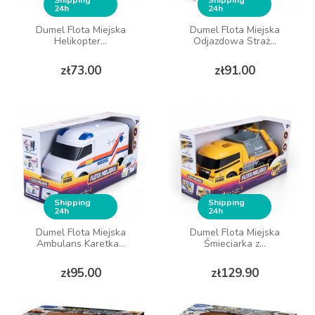
Shipping
Shipping
24h
24h
Dumel Flota Miejska
Dumel Flota Miejska
Helikopter...
Odjazdowa Straż...
Price
Price
zł73.00
zł91.00
Shipping
Shipping
24h
24h
Dumel Flota Miejska
Dumel Flota Miejska
Ambulans Karetka...
Śmieciarka z...
Price
Price
zł95.00
zł129.90