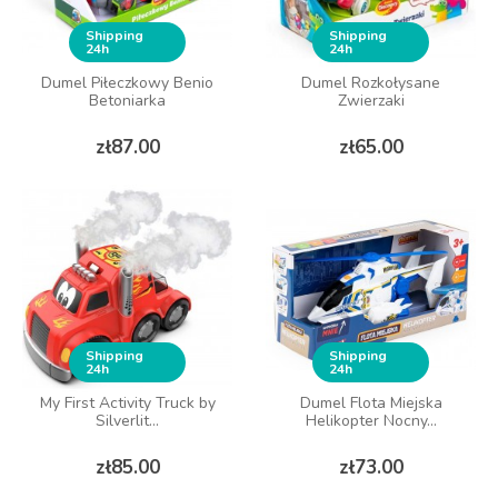
Shipping
Shipping
24h
24h
Dumel Piłeczkowy Benio
Dumel Rozkołysane
Betoniarka
Zwierzaki
Price
Price
zł87.00
zł65.00
Shipping
Shipping
24h
24h
My First Activity Truck by
Dumel Flota Miejska
Silverlit...
Helikopter Nocny...
Price
Price
zł85.00
zł73.00