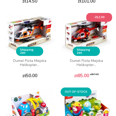
zł14.50
zł101.00
-ZŁ2.00
Shipping
Shipping
24h
24h
Dumel Flota Miejska
Dumel Flota Miejska
Helikopter...
Helikopter...
Price
Regular price
Price
zł87.00
zł50.00
zł85.00
OUT-OF-STOCK