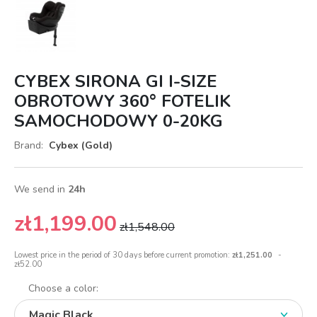
CYBEX SIRONA GI I-SIZE
OBROTOWY 360­° FOTELIK
SAMOCHODOWY 0-20KG
Brand:
Cybex (Gold)
We send in
24h
zł1,199.00
zł1,548.00
Lowest price in the period of 30 days before current promotion:
zł1,251.00
-
zł52.00
Choose a color: